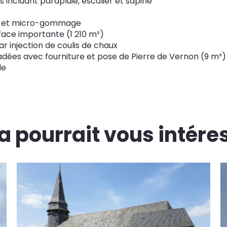
incluant parapluie, escalier et sapine
e et micro-gommage
rface importante (1 210 m²)
ar injection de coulis de chaux
dées avec fourniture et pose de Pierre de Vernon (9 m³) 
le
a pourrait vous intére