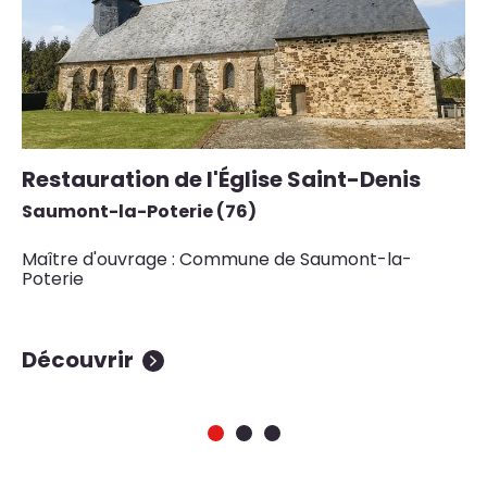
Restauration de l'Église Saint-Denis
Ré
C
Saumont-la-Poterie (76)
l
Maître d'ouvrage : Commune de Saumont-la-
Sa
Poterie
Ma
Découvrir
D